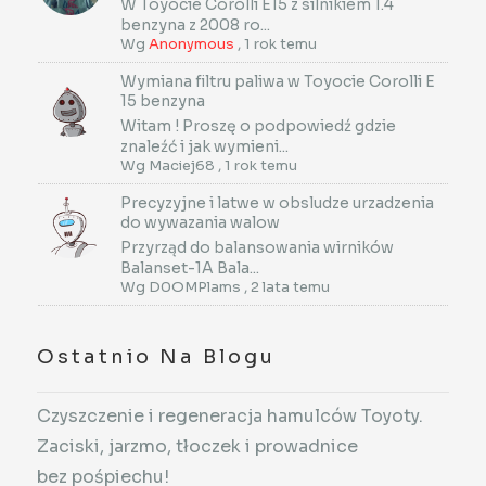
W Toyocie Corolli E15 z silnikiem 1.4
benzyna z 2008 ro...
Wg
Anonymous
,
1 rok temu
Wymiana filtru paliwa w Toyocie Corolli E
15 benzyna
Witam ! Proszę o podpowiedź gdzie
znaleźć i jak wymieni...
Wg
Maciej68
,
1 rok temu
Precyzyjne i latwe w obsludze urzadzenia
do wywazania walow
Przyrząd do balansowania wirników
Balanset-1A Bala...
Wg
D0OMPlams
,
2 lata temu
Ostatnio Na Blogu
Czyszczenie i regeneracja hamulców Toyoty.
Zaciski, jarzmo, tłoczek i prowadnice
bez pośpiechu!