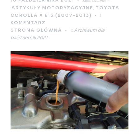
18 PAŹDZIERNIKA 2021
,
ARTYKUŁY MOTORYZACYJNE
TOYOTA
COROLLA X E15 (2007-2013)
1
KOMENTARZ
STRONA GŁÓWNA
»
Archiwum dla
październik 2021