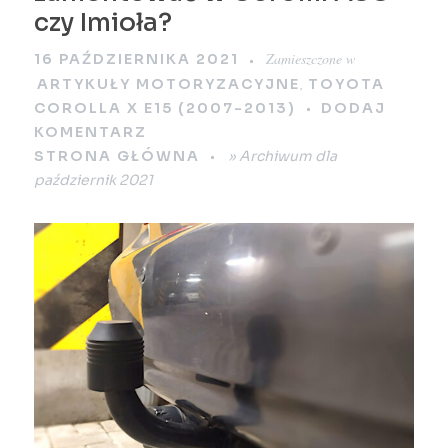
czy Imioła?
Zamieszczone w
16 PAŹDZIERNIKA 2021
,
ARTYKUŁY MOTORYZACYJNE
TOYOTA
COROLLA X E15 (2007-2013)
DODAJ
KOMENTARZ
STRONA GŁÓWNA
»
Archiwum dla
październik 2021