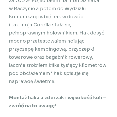
za 700 zł. Pojechałem na montaż haka
w Raszynie a potem do Wydziału
Komunikacji wbić hak w dowód
i tak moja Corolla stała się
pełnoprawnym holownikiem. Hak dosyć
mocno przetestowałem holując
przyczepę kempingową, przyczepki
towarowe oraz bagażnik rowerowy,
łącznie zrobiłem kilka tysięcy kilometrów
pod obciążeniem i hak spisuje się
naprawdę świetnie.
Montaż haka a zderzak i wysokość kuli –
zwróć na to uwagę!