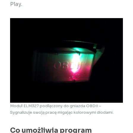
Play.
Moduł ELM327 podłączony do gniazda OBDII –
Sygnalizuje swoją pracę migając kolorowymi diodami.
Co umożliwia program