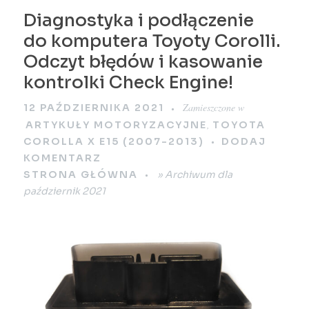
Diagnostyka i podłączenie
do komputera Toyoty Corolli.
Odczyt błędów i kasowanie
kontrolki Check Engine!
Zamieszczone w
12 PAŹDZIERNIKA 2021
,
ARTYKUŁY MOTORYZACYJNE
TOYOTA
COROLLA X E15 (2007-2013)
DODAJ
KOMENTARZ
STRONA GŁÓWNA
»
Archiwum dla
październik 2021