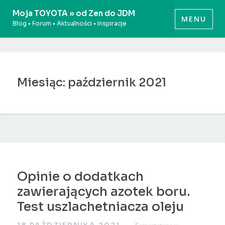
Przeskocz
Moja TOYOTA » od Zen do JDM
MENU
do
Blog • Forum • Aktualności • Inspiracje
treści
Miesiąc: październik 2021
Opinie o dodatkach
zawierających azotek boru.
Test uszlachetniacza oleju
Zamieszczone w