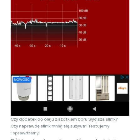
Czy dodatek do oleju z azotkiem boru wycisza silnik?
Czy naprawdę silnik mniej się zużywa? Testujemy
i sprawdzamy!