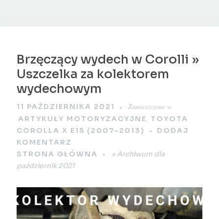
Brzęczący wydech w Corolli »
Uszczelka za kolektorem
wydechowym
Zamieszczone w
11 PAŹDZIERNIKA 2021
,
ARTYKUŁY MOTORYZACYJNE
TOYOTA
COROLLA X E15 (2007-2013)
DODAJ
KOMENTARZ
STRONA GŁÓWNA
»
Archiwum dla
październik 2021